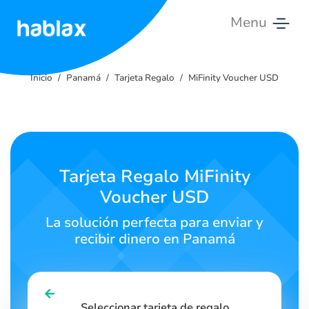
Menu
Inicio
Inicio
Panamá
Tarjeta Regalo
MiFinity Voucher USD
Tarifas
Servicios
Contáctanos
Tarjeta Regalo MiFinity
Voucher USD
Español
La solución perfecta para enviar y
recibir dinero en Panamá
SIGN IN
SIGN UP
Seleccionar tarjeta de regalo