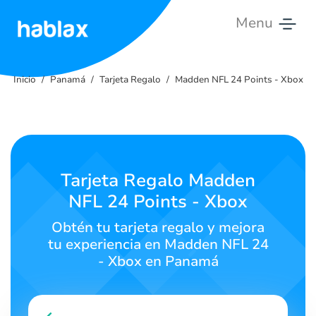
Menu
Inicio
Inicio
Panamá
Tarjeta Regalo
Madden NFL 24 Points - Xbox
Tarifas
Servicios
Contáctanos
Tarjeta Regalo Madden
NFL 24 Points - Xbox
Español
Obtén tu tarjeta regalo y mejora
tu experiencia en Madden NFL 24
- Xbox en Panamá
SIGN IN
SIGN UP