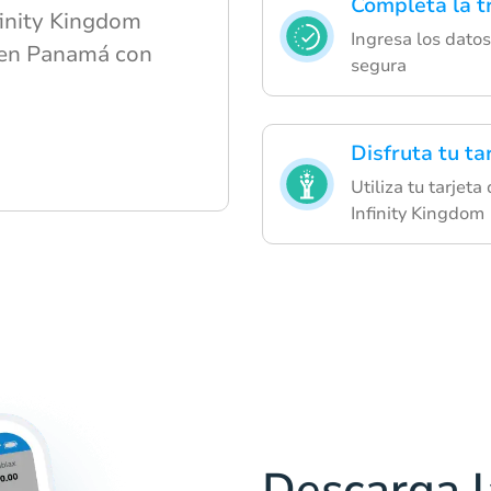
Completa la t
finity Kingdom
Ingresa los datos
en Panamá con
segura
Disfruta tu ta
Utiliza tu tarjet
Infinity Kingdom
Descarga l