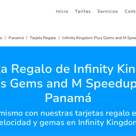
Inicio
Tarifas
Servicios
Cont
io
Panamá
Tarjeta Regalo
Infinity Kingdom Plus Gems and M Spe
ta Regalo de Infinity K
us Gems and M Speedup
Panamá
mismo con nuestras tarjetas regalo 
elocidad y gemas en Infinity Kingdo