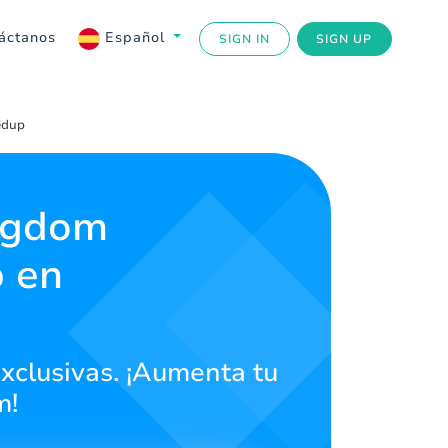
áctanos
Español
SIGN IN
SIGN UP
edup
ingdom
 en
exclusivas. ¡Aumenta tu
m!