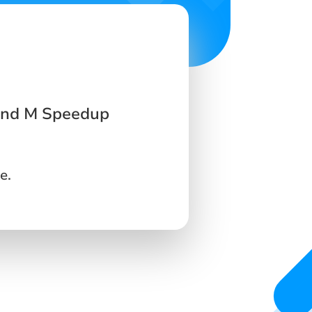
 and M Speedup
e.