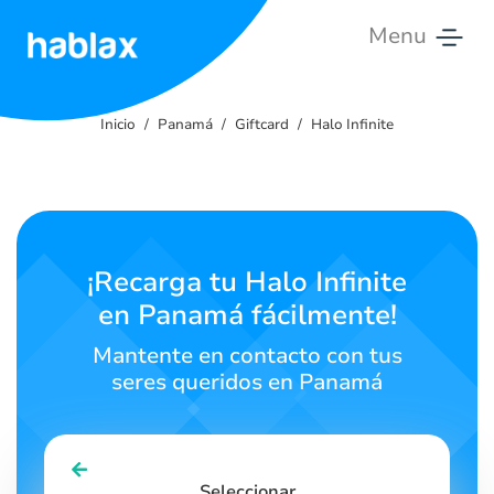
Menu
Inicio
Inicio
Panamá
Giftcard
Halo Infinite
Tarifas
Servicios
Contáctanos
¡Recarga tu Halo Infinite
en Panamá fácilmente!
Español
Mantente en contacto con tus
seres queridos en Panamá
SIGN IN
SIGN UP
Seleccionar