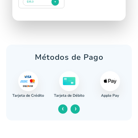
$35.3
Métodos de Pago
Tarjeta de Crédito
Apple Pay
caria
Tarjeta de Débito
‹
›