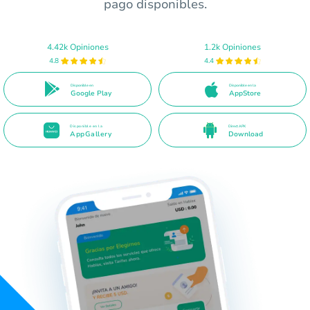
pago disponibles.
4.42k Opiniones
1.2k Opiniones
4.8
4.4
Disponible en
Disponible en la
Google Play
AppStore
Disponible en la
Direct APK
AppGallery
Download