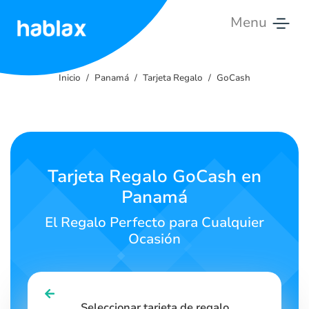
Menu
Inicio
Inicio
Panamá
Tarjeta Regalo
GoCash
Tarifas
Servicios
Contáctanos
Tarjeta Regalo GoCash en
Panamá
Español
El Regalo Perfecto para Cualquier
Ocasión
SIGN IN
SIGN UP
Seleccionar tarjeta de regalo