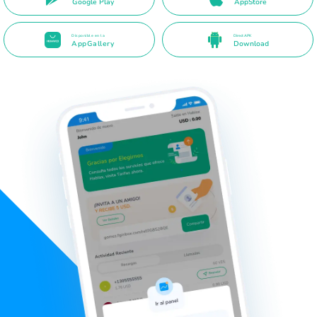
Google Play
AppStore
Disponible en la
Direct APK
AppGallery
Download