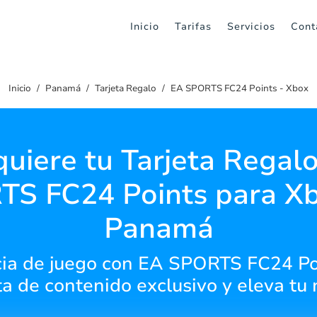
Inicio
Tarifas
Servicios
Cont
Inicio
Panamá
Tarjeta Regalo
EA SPORTS FC24 Points - Xbox
uiere tu Tarjeta Regal
S FC24 Points para X
Panamá
ncia de juego con EA SPORTS FC24 Po
ta de contenido exclusivo y eleva tu n