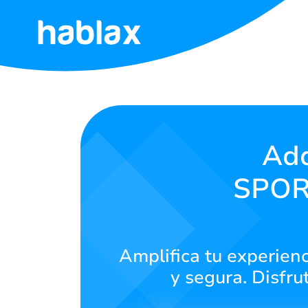
Inicio
Tarifas
Servicios
Adq
SPORT
Contáctanos
Español
Amplifica tu experie
y segura. Disfru
SIGN IN
SIGN UP