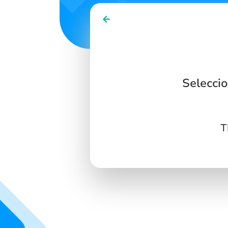
Selecci
T