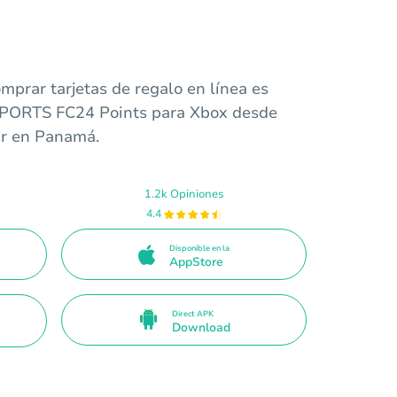
mprar tarjetas de regalo en línea es
 SPORTS FC24 Points para Xbox desde
ar en Panamá.
1.2k Opiniones
4.4
Disponible en la
AppStore
Direct APK
Download