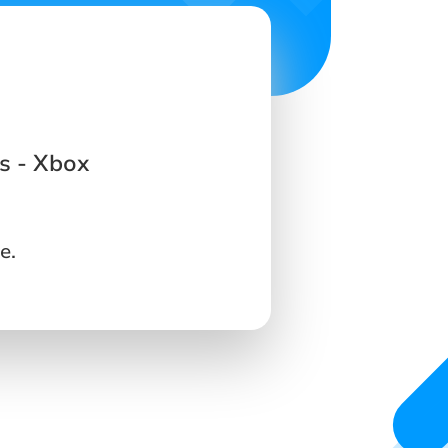
s - Xbox
e.