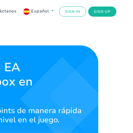
áctanos
Español
SIGN IN
SIGN UP
o EA
box en
ints de manera rápida
ivel en el juego.