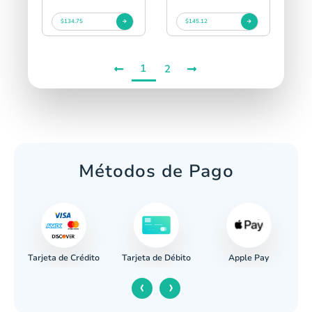
$134.75
$145.12
1
2
Métodos de Pago
Tarjeta de Crédito
Apple Pay
caria
Tarjeta de Débito
‹
›