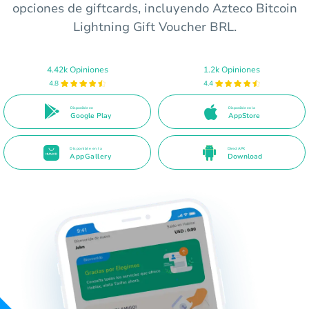
opciones de giftcards, incluyendo Azteco Bitcoin
Lightning Gift Voucher BRL.
4.42k Opiniones
1.2k Opiniones
4.8
4.4
Disponible en
Disponible en la
Google Play
AppStore
Disponible en la
Direct APK
AppGallery
Download