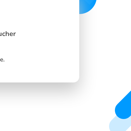
ucher
e.