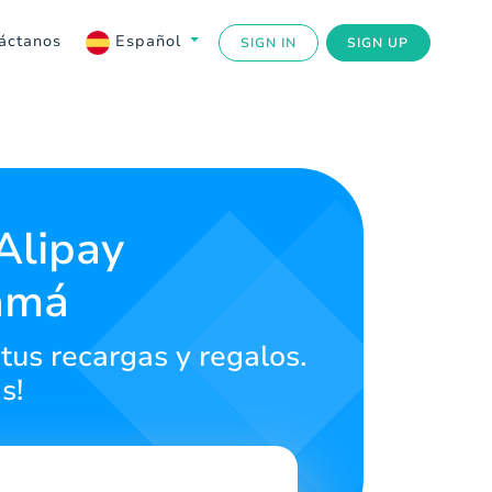
áctanos
Español
SIGN IN
SIGN UP
Alipay
amá
tus recargas y regalos.
s!