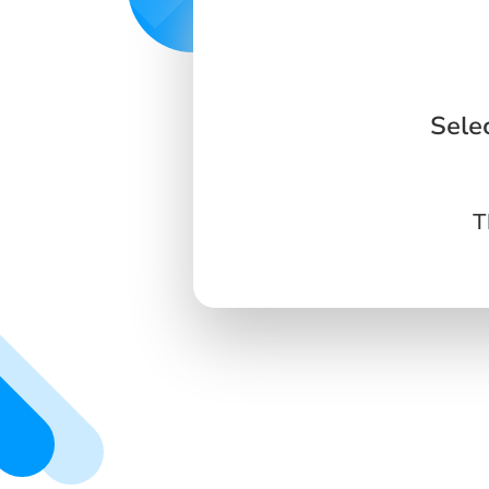
Sele
T