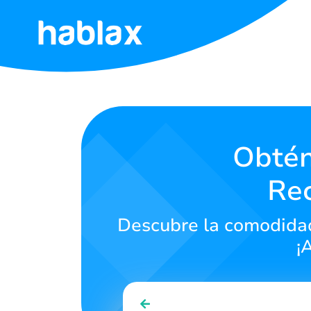
Inicio
Tarifas
Servicios
Obtén
Re
Contáctanos
Descubre la comodidad 
Español
¡
SIGN IN
SIGN UP