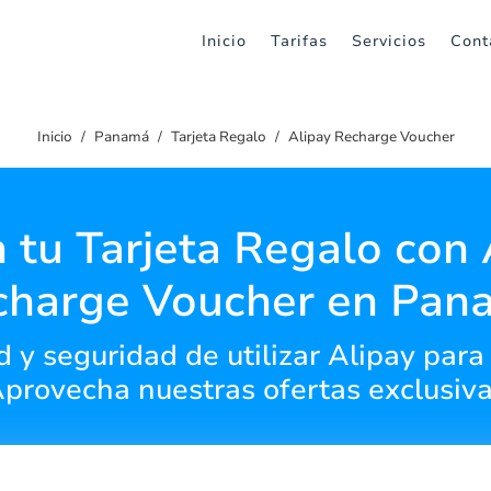
Inicio
Tarifas
Servicios
Cont
Inicio
Panamá
Tarjeta Regalo
Alipay Recharge Voucher
 tu Tarjeta Regalo con 
charge Voucher en Pan
y seguridad de utilizar Alipay para 
Aprovecha nuestras ofertas exclusiva