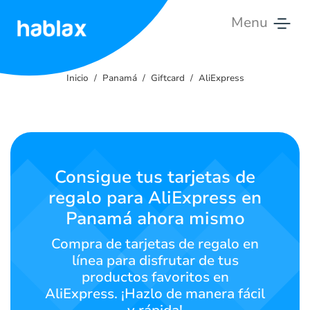
Menu
Inicio
Inicio
Panamá
Giftcard
AliExpress
Tarifas
Servicios
Contáctanos
Consigue tus tarjetas de
regalo para AliExpress en
Español
Panamá ahora mismo
Compra de tarjetas de regalo en
línea para disfrutar de tus
SIGN IN
SIGN UP
productos favoritos en
AliExpress. ¡Hazlo de manera fácil