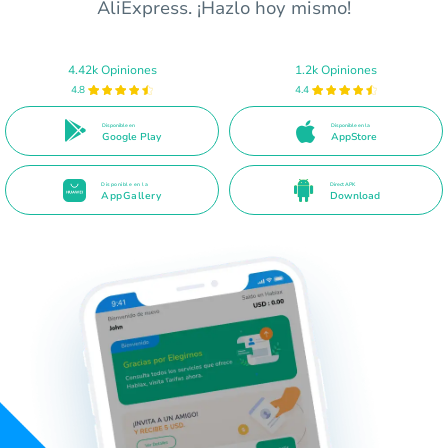
AliExpress. ¡Hazlo hoy mismo!
4.42k Opiniones
1.2k Opiniones
4.8
4.4
Disponible en
Disponible en la
Google Play
AppStore
Disponible en la
Direct APK
AppGallery
Download