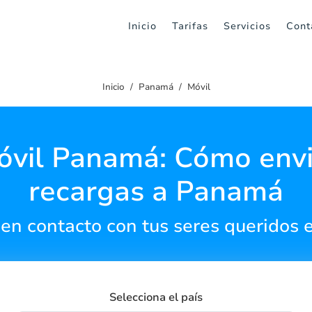
Inicio
Tarifas
Servicios
Cont
Inicio
Panamá
Móvil
óvil Panamá: Cómo envi
recargas a Panamá
en contacto con tus seres queridos
Selecciona el país