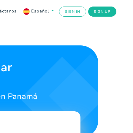
áctanos
Español
SIGN IN
SIGN UP
ar
 en Panamá