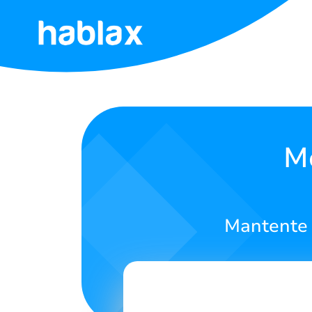
Inicio
Tarifas
Servicios
M
Contáctanos
Mantente 
Español
SIGN IN
SIGN UP