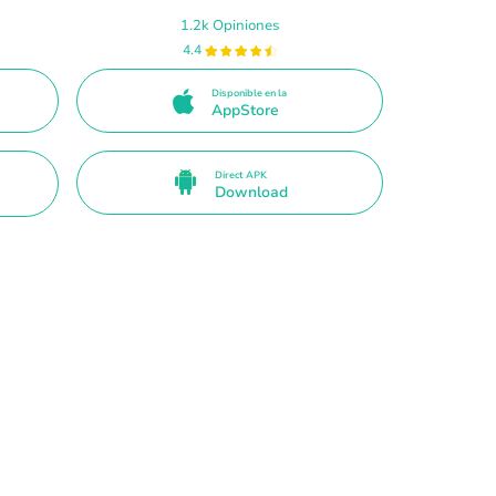
1.2k Opiniones
4.4
Disponible en la
AppStore
Direct APK
Download