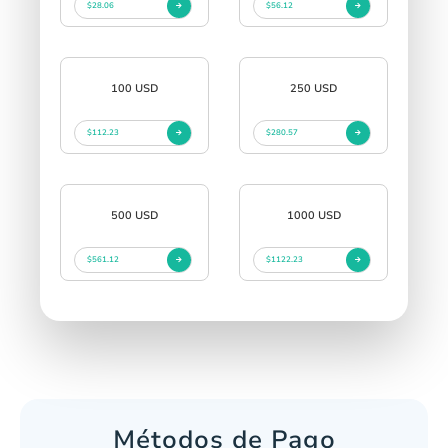
$28.06
$56.12
100 USD
250 USD
$112.23
$280.57
500 USD
1000 USD
$561.12
$1122.23
Métodos de Pago