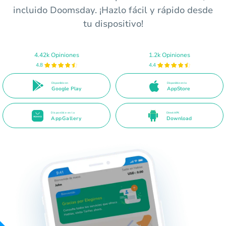
incluido Doomsday. ¡Hazlo fácil y rápido desde
tu dispositivo!
4.42k Opiniones
1.2k Opiniones
4.8
4.4
Disponible en
Disponible en la
Google Play
AppStore
Disponible en la
Direct APK
AppGallery
Download