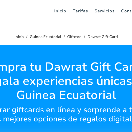
Inicio
Tarifas
Servicios
Cont
Inicio
Guinea Ecuatorial
Giftcard
Dawrat Gift Card
pra tu Dawrat Gift Ca
gala experiencias únicas
Guinea Ecuatorial
r giftcards en línea y sorprende a t
s mejores opciones de regalos digital