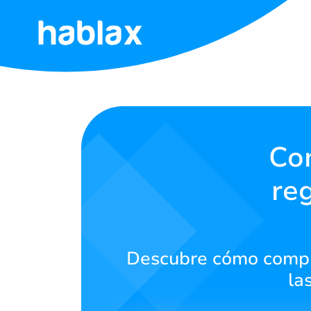
Inicio
Tarifas
Servicios
Com
re
Contáctanos
Español
Descubre cómo compra
la
SIGN IN
SIGN UP