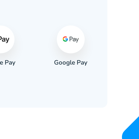
e Pay
Google Pay
Pa