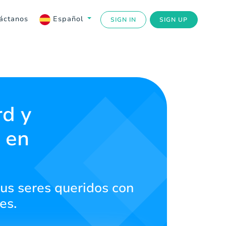
áctanos
Español
SIGN IN
SIGN UP
rd y
 en
us seres queridos con
es.