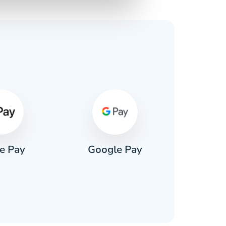
e Pay
Google Pay
Pa