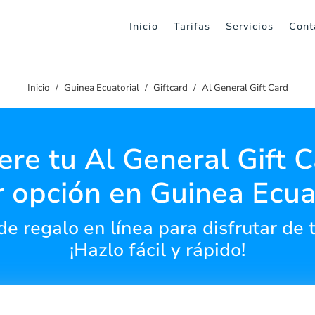
Inicio
Tarifas
Servicios
Cont
Inicio
Guinea Ecuatorial
Giftcard
Al General Gift Card
re tu Al General Gift C
 opción en Guinea Ecua
e regalo en línea para disfrutar de 
¡Hazlo fácil y rápido!