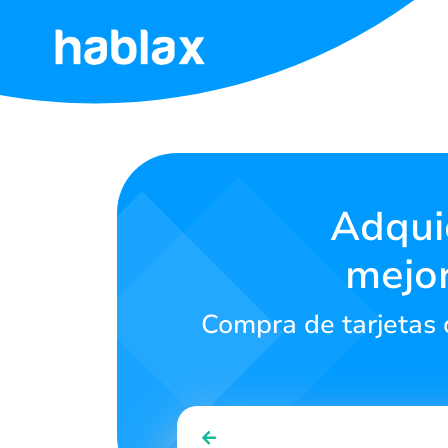
Inicio
Tarifas
Servicios
Adquie
mejor
Contáctanos
Compra de tarjetas d
Español
SIGN IN
SIGN UP