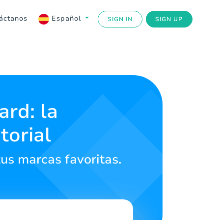
áctanos
Español
SIGN IN
SIGN UP
ard: la
torial
tus marcas favoritas.