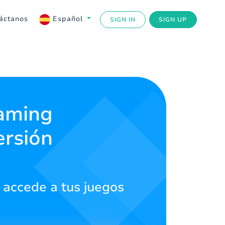
áctanos
Español
SIGN IN
SIGN UP
gaming
ersión
 accede a tus juegos