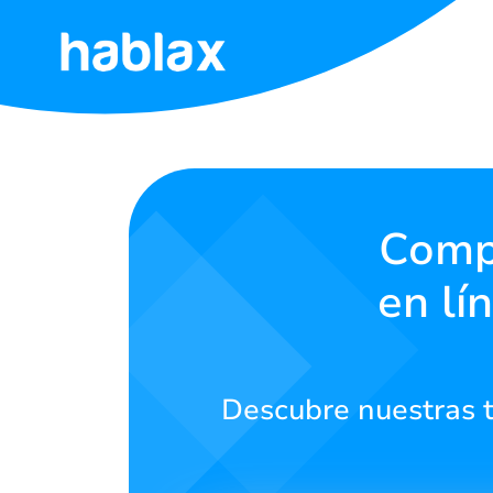
Inicio
Tarifas
Servicios
Compr
en lí
Contáctanos
Español
Descubre nuestras t
SIGN IN
SIGN UP