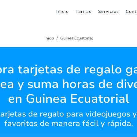
Inicio
Tarifas
Servicios
Cont
Inicio
Guinea Ecuatorial
a tarjetas de regalo 
nea y suma horas de div
en Guinea Ecuatorial
arjetas de regalo para videojuegos y
favoritos de manera fácil y rápida.