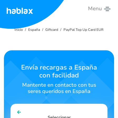
Menu
Inicio
Inicio
España
Giftcard
PayPal Top Up Card EUR
Tarifas
Servicios
Contáctanos
Envía recargas a España
con facilidad
Español
Mantente en contacto con tus
seres queridos en España
SIGN IN
SIGN UP
Seleccionar