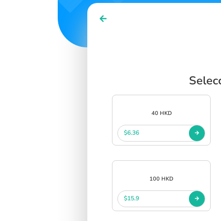
Selec
40 HKD
$6.36
100 HKD
$15.9