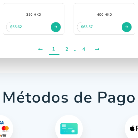
350 HKD
400 HKD
$55.62
$63.57
1
2
...
4
Métodos de Pago