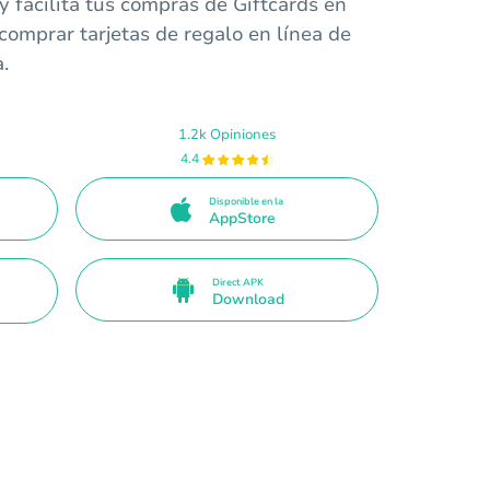
 facilita tus compras de Giftcards en
omprar tarjetas de regalo en línea de
.
1.2k Opiniones
4.4
Disponible en la
AppStore
Direct APK
Download