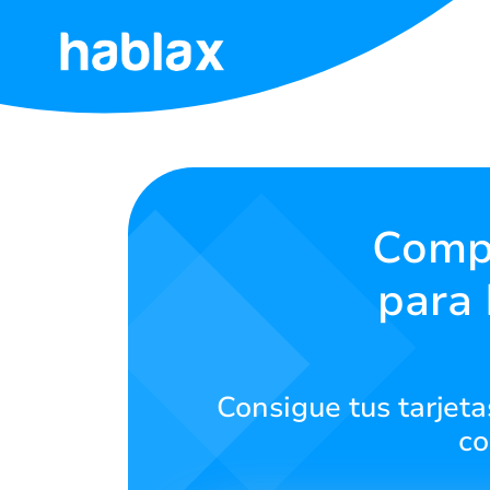
Inicio
Tarifas
Servicios
Compr
para 
Contáctanos
Español
Consigue tus tarjeta
co
SIGN IN
SIGN UP