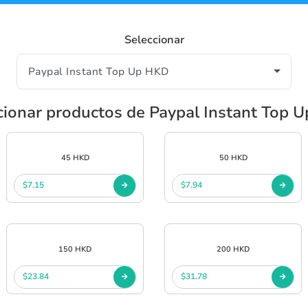
Seleccionar
cionar productos de Paypal Instant Top 
45 HKD
50 HKD
$7.15
$7.94
150 HKD
200 HKD
$23.84
$31.78