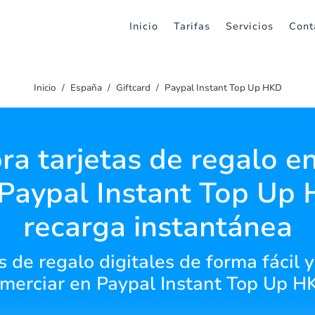
Inicio
Tarifas
Servicios
Cont
Inicio
España
Giftcard
Paypal Instant Top Up HKD
a tarjetas de regalo en
Paypal Instant Top Up
recarga instantánea
s de regalo digitales de forma fácil y
merciar en Paypal Instant Top Up H