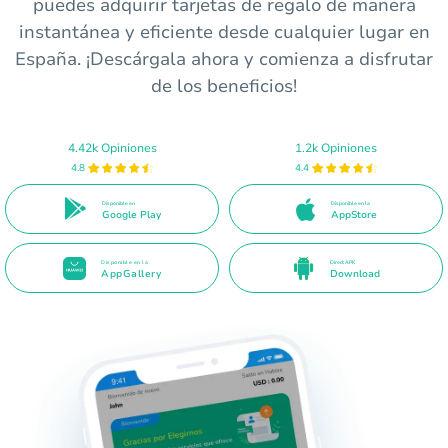
puedes adquirir tarjetas de regalo de manera
instantánea y eficiente desde cualquier lugar en
España. ¡Descárgala ahora y comienza a disfrutar
de los beneficios!
4.42k Opiniones
1.2k Opiniones
4.8
4.4
Disponible en
Disponible en la
Google Play
AppStore
Disponible en la
Direct APK
AppGallery
Download