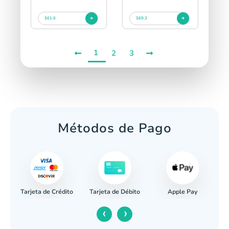
$61.6
$69.3
1
2
3
Métodos de Pago
Tarjeta de Crédito
Apple Pay
caria
Tarjeta de Débito
‹
›