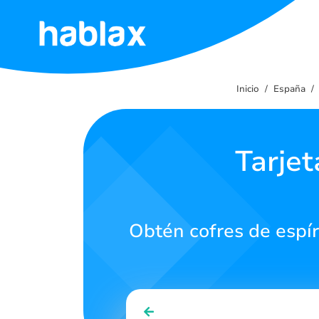
Inicio
Inicio
España
Tarifas
Servicios
Tarjet
Contáctanos
Obtén cofres de espír
Español
SIGN IN
SIGN UP