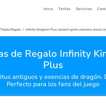
Inicio
Tarifas
Servicios
Cont
Tarjeta Regalo
Infinity Kingdom Plus: ancient spirits selection chests
as de Regalo Infinity 
Plus
itus antiguos y esencias de dragón.
Perfecto para los fans del juego