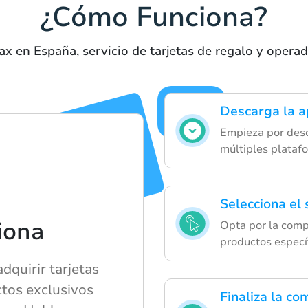
¿Cómo Funciona?
ax en España, servicio de tarjetas de regalo y opera
Descarga la a
Empieza por desc
múltiples plataf
Selecciona el
iona
Opta por la compr
productos específ
dquirir tarjetas
ctos exclusivos
Finaliza la co