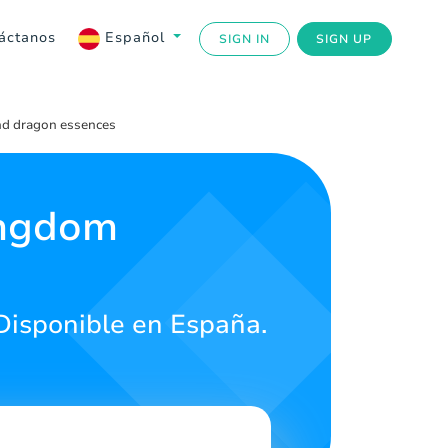
áctanos
Español
SIGN IN
SIGN UP
 and dragon essences
Kingdom
 Disponible en España.