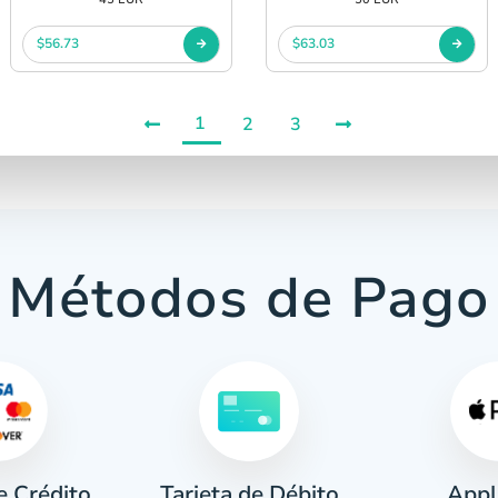
$56.73
$63.03
1
2
3
Métodos de Pago
e Crédito
Appl
Tarjeta de Débito