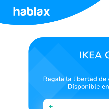
Inicio
Tarifas
Servicios
IKEA G
Contáctanos
Regala la libertad de 
Español
Disponible en
SIGN IN
SIGN UP