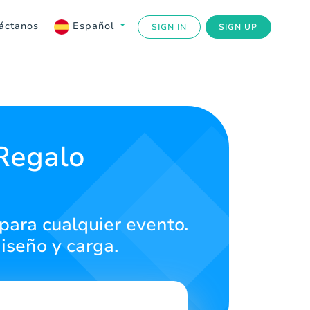
áctanos
Español
SIGN IN
SIGN UP
 Regalo
 para cualquier evento.
iseño y carga.