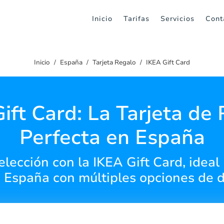
Inicio
Tarifas
Servicios
Cont
Inicio
España
Tarjeta Regalo
IKEA Gift Card
ift Card: La Tarjeta de
Perfecta en España
elección con la IKEA Gift Card, ideal
 España con múltiples opciones de d