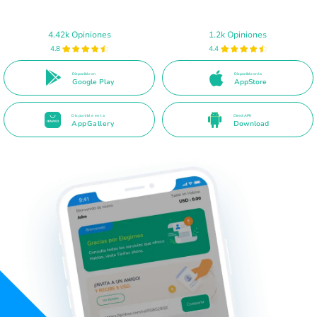
4.42k Opiniones
1.2k Opiniones
4.8
4.4
Disponible en
Disponible en la
Google Play
AppStore
Disponible en la
Direct APK
AppGallery
Download