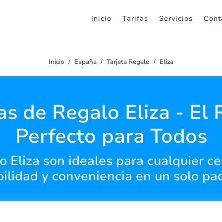
Inicio
Tarifas
Servicios
Cont
Inicio
España
Tarjeta Regalo
Eliza
as de Regalo Eliza - El
Perfecto para Todos
lo Eliza son ideales para cualquier c
bilidad y conveniencia en un solo pa