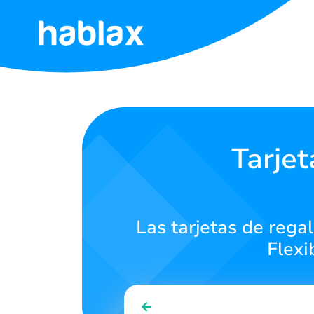
Inicio
Tarifas
Servicios
Tarjet
Contáctanos
Las tarjetas de rega
Español
Flexi
SIGN IN
SIGN UP