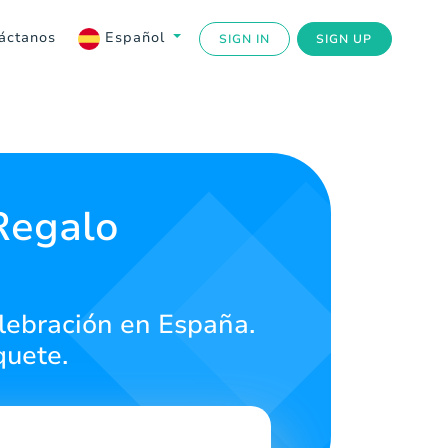
áctanos
Español
SIGN IN
SIGN UP
 Regalo
elebración en España.
quete.