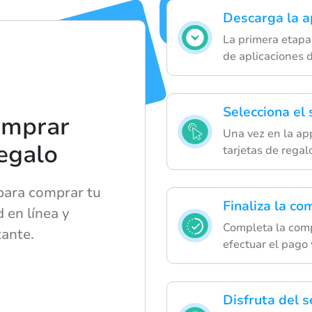
Descarga la a
La primera etapa
de aplicaciones d
Selecciona el
omprar
Una vez en la ap
regalo
tarjetas de regalo
 para comprar tu
Finaliza la co
d en línea y
Completa la comp
tante.
efectuar el pago y
Disfruta del s