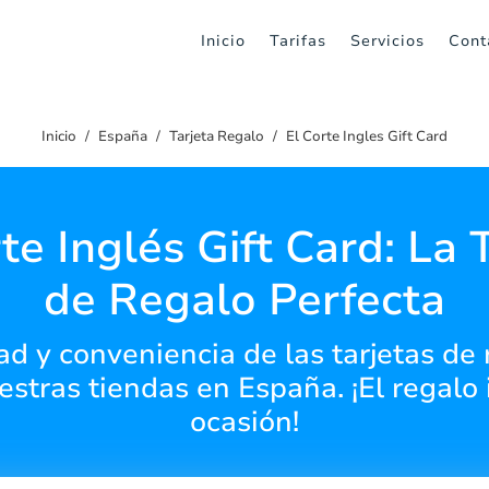
Inicio
Tarifas
Servicios
Cont
Inicio
España
Tarjeta Regalo
El Corte Ingles Gift Card
te Inglés Gift Card: La 
de Regalo Perfecta
ad y conveniencia de las tarjetas de 
estras tiendas en España. ¡El regalo 
ocasión!