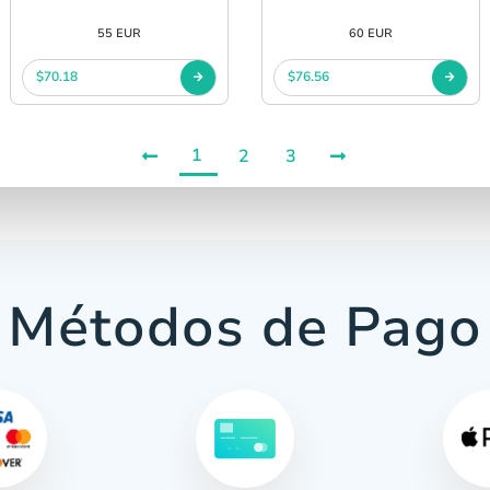
55 EUR
60 EUR
$70.18
$76.56
1
2
3
Métodos de Pago