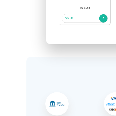
50 EUR
$63.8