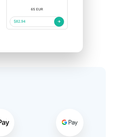
65 EUR
$82.94