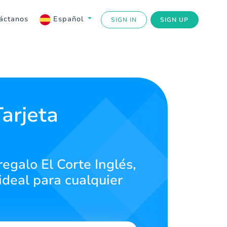
áctanos
Español
SIGN IN
SIGN UP
Tarjeta
regalo El Corte Inglés,
ideal para cualquier