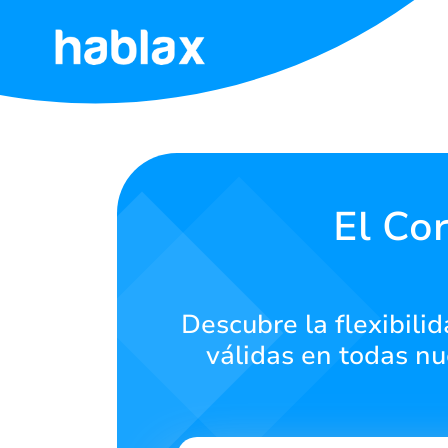
Inicio
Tarifas
Servicios
El Cor
Contáctanos
Descubre la flexibilid
Español
válidas en todas nu
SIGN IN
SIGN UP