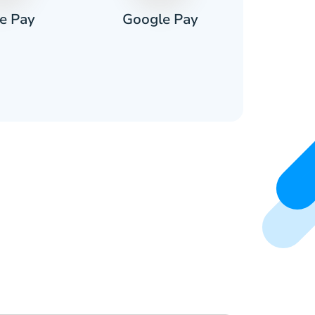
e Pay
Google Pay
Pa