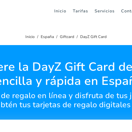
Inicio
Tarifas
Servicios
Cont
Inicio
España
Giftcard
DayZ Gift Card
re la DayZ Gift Card d
encilla y rápida en Espa
de regalo en línea y disfruta de tus 
Obtén tus tarjetas de regalo digitale