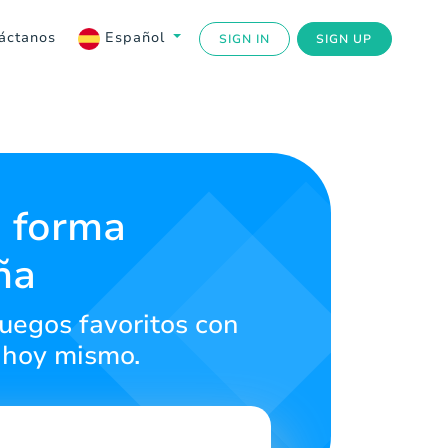
áctanos
Español
SIGN IN
SIGN UP
e forma
ña
juegos favoritos con
s hoy mismo.