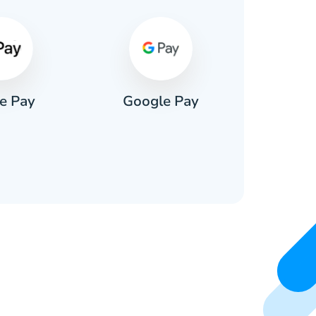
e Pay
Google Pay
Pa