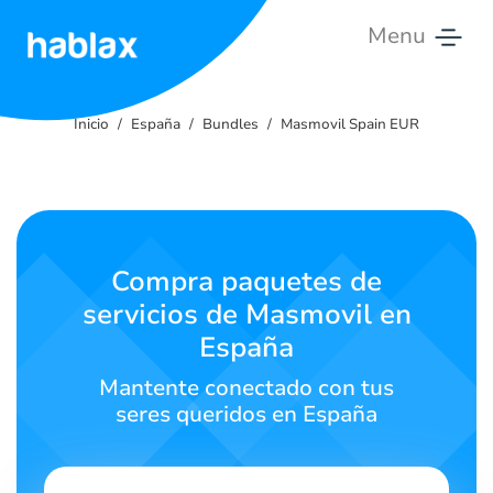
Menu
Inicio
Inicio
España
Bundles
Masmovil Spain EUR
Tarifas
Servicios
Contáctanos
Compra paquetes de
servicios de Masmovil en
Español
España
Mantente conectado con tus
seres queridos en España
SIGN IN
SIGN UP