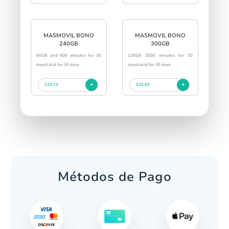
MASMOVIL BONO
MASMOVIL BONO
240GB
300GB
80GB and 800 minutes for 30
120GB 2000 minutes for 30
daysValid for 30 days
daysValid for 30 days
$19.14
$25.85
Métodos de Pago