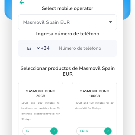
Select mobile operator
Ingresa número de teléfono
+34
Seleccionar productos de Masmovil Spain
EUR
MASMOVIL BONO
MASMOVIL BONO
20GB
100GB
15GB and 100 minutes to
40GB and 400 minutes for 30
landlines and mobiles from 59
daysValid for 30 days
different destinationsValid for
30 days
$9
$13.43