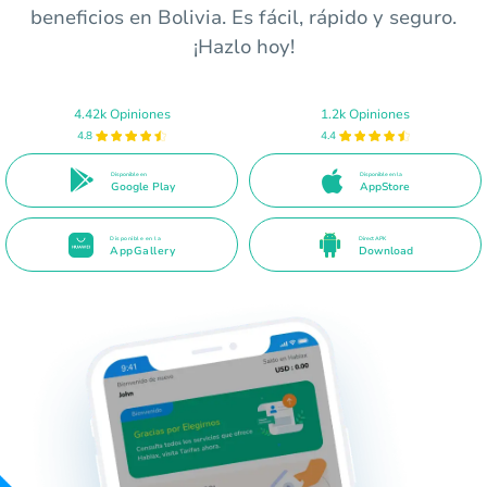
beneficios en Bolivia. Es fácil, rápido y seguro.
¡Hazlo hoy!
4.42k Opiniones
1.2k Opiniones
4.8
4.4
Disponible en
Disponible en la
Google Play
AppStore
Disponible en la
Direct APK
AppGallery
Download