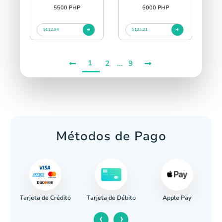
5500 PHP
6000 PHP
$112.94
$123.21
1
...
2
9
Métodos de Pago
Tarjeta de Crédito
Apple Pay
caria
Tarjeta de Débito
‹
›