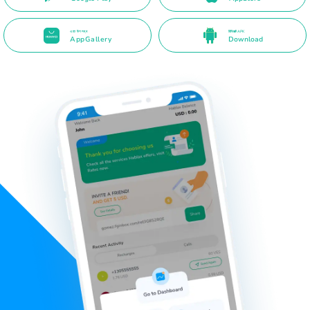
এতে উপলব্ধ
রিডিরেক্ট APK
AppGallery
Download