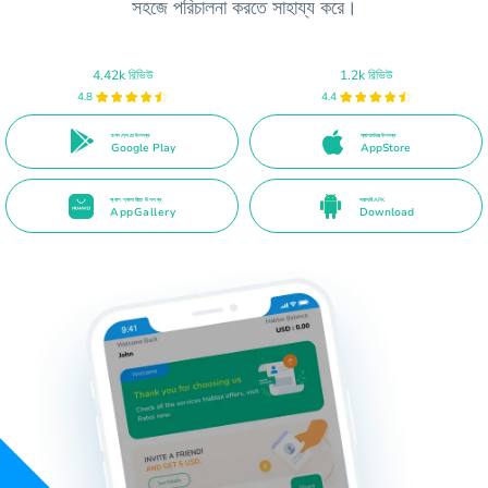
সহজে পরিচালনা করতে সাহায্য করে।
4.42k রিভিউ
1.2k রিভিউ
4.8
4.4
গুগল প্লে তে উপলব্ধ
অ্যাপস্টোরে উপলব্ধ
Google Play
AppStore
অ্যাপ গ্যালারিতে উপলব্ধ
সরাসরি APK
AppGallery
Download