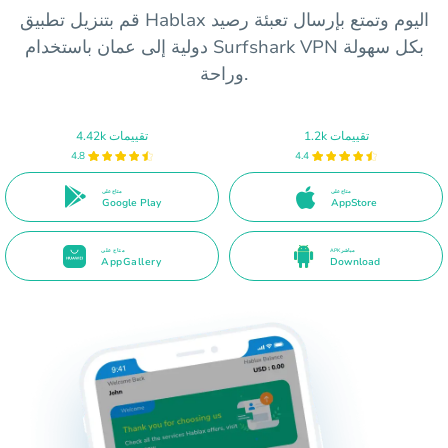
قم بتنزيل تطبيق Hablax اليوم وتمتع بإرسال تعبئة رصيد
دولية إلى عمان باستخدام Surfshark VPN بكل سهولة
وراحة.
1.2k تقييمات
4.42k تقييمات
4.8
4.4
متاح على
متاح على
Google Play
AppStore
APK مباشر
متاح على
AppGallery
Download