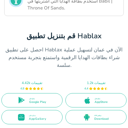
استخدم بطاقة الهدايا التي اشتريتها في Babil |
Throne Of Sands.
قم بتنزيل تطبيق Hablax
احصل على تطبيق Hablax الآن في عمان لتسهيل عملية
شراء بطاقات الهدايا الرقمية واستمتع بتجربة مستخدم
سلسة.
1.2k تقييمات
4.42k تقييمات
4.8
4.4
متاح على
متاح على
Google Play
AppStore
APK مباشر
متاح على
AppGallery
Download