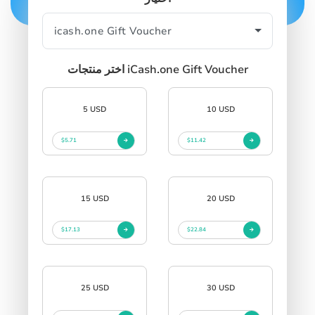
اختر منتجات iCash.one Gift Voucher
5 USD
10 USD
$5.71
$11.42
15 USD
20 USD
$17.13
$22.84
25 USD
30 USD