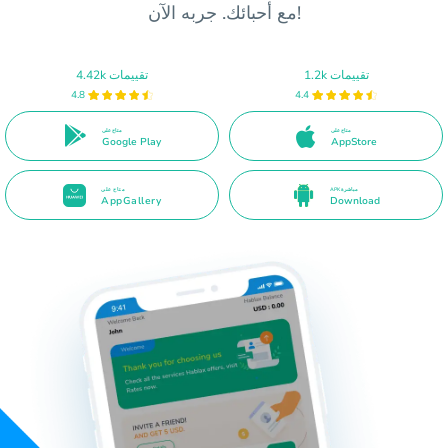
مع أحبائك. جربه الآن!
1.2k تقييمات
4.42k تقييمات
4.8
4.4
متاح على
متاح على
Google Play
AppStore
APK مباشرة
متاح على
AppGallery
Download