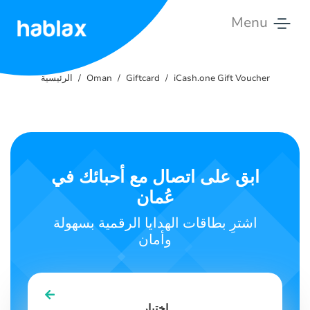
Menu
الرئيسية
iCash.one Gift Voucher
Giftcard
Oman
الرئيسية
الأسعار
الخدمات
اتصل
ابق على اتصال مع أحبائك في
بنا
عُمان
العربية
اشترِ بطاقات الهدايا الرقمية بسهولة
وأمان
SIGN IN
SIGN UP
اختيار