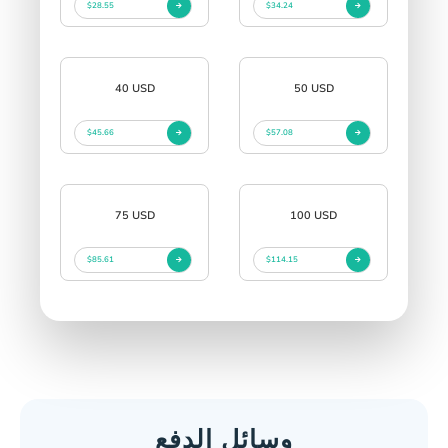
$28.55
$34.24
40 USD
50 USD
$45.66
$57.08
75 USD
100 USD
$85.61
$114.15
وسائل الدفع