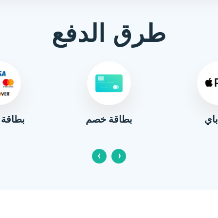
طرق الدفع
باي
بطاقة 
بطاقة خصم
‹
›