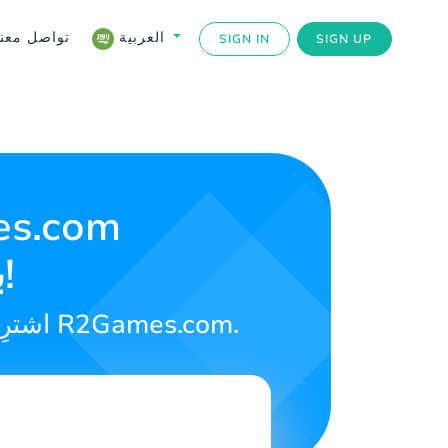
تواصل معنا
العربية
SIGN IN
SIGN UP
Gift Coins بسهولة في مصر!
اشترِ بطاقات هدايا رقمية عبر الإنترنت واستمتع بمزاياها لمغامراتك في R2Games.com.