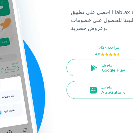
احصل على تطبيق Hablax المتاح الآن في مصر، واستمتع بسرعات شراء
 تطبيقنا للحصول على خصومات
وعروض حصرية.
4.42k مراجعة
4.8
متاح على
Google Play
متاح على
AppGallery