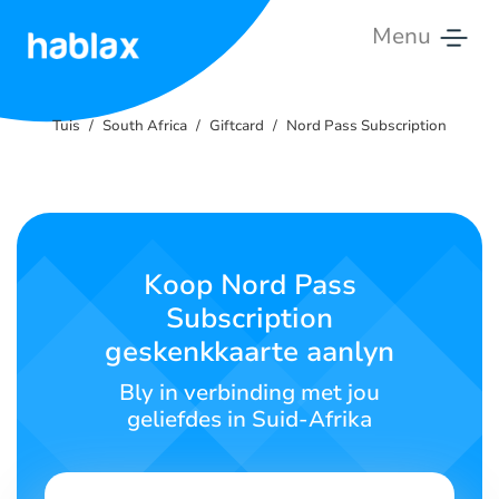
Menu
Tuis
Tuis
South Africa
Giftcard
Nord Pass Subscription
Tariewe
Dienste
Kontak
Koop Nord Pass
Ons
Subscription
geskenkkaarte aanlyn
Afrikaans
Bly in verbinding met jou
geliefdes in Suid-Afrika
SIGN IN
SIGN UP