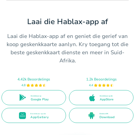
Laai die Hablax-app af
Laai die Hablax-app af en geniet die gerief van
koop geskenkkaarte aanlyn. Kry toegang tot die
beste geskenkkaart dienste en meer in Suid-
Afrika.
4.42k Beoordelings
1.2k Beoordelings
4.8
4.4
Beskikbaar op
Beskikbaar op die
Google Play
AppStore
Beskikbaar op die
Direkte APK
AppGallery
Download