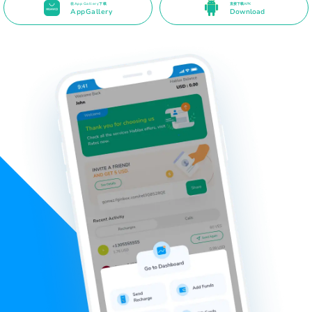
在App Gallery下载
直接下载APK
AppGallery
Download