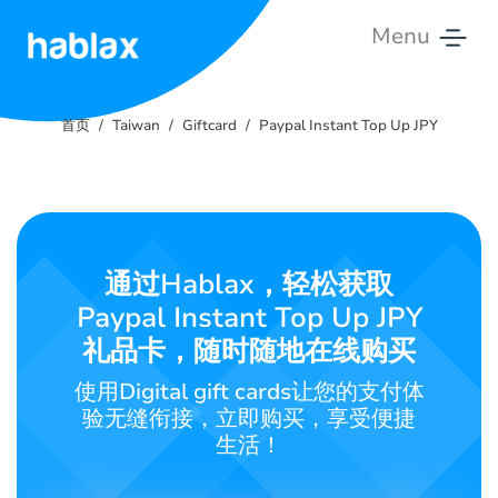
Menu
首
页
首页
Taiwan
Giftcard
Paypal Instant Top Up JPY
费
率
服
通过Hablax，轻松获取
务
Paypal Instant Top Up JPY
联
礼品卡，随时随地在线购买
系
使用Digital gift cards让您的支付体
我
验无缝衔接，立即购买，享受便捷
们
生活！
中文