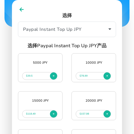
选择
SIGN IN
SIGN UP
选择Paypal Instant Top Up JPY产品
5000 JPY
10000 JPY
$39.5
$78.99
15000 JPY
20000 JPY
$118.49
$157.98