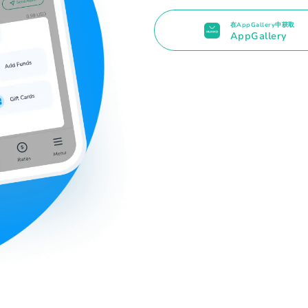
在AppGallery中获取
AppGallery