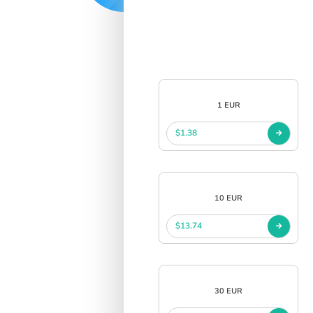
中文
SIGN IN
SIGN UP
1 EUR
$1.38
10 EUR
$13.74
30 EUR