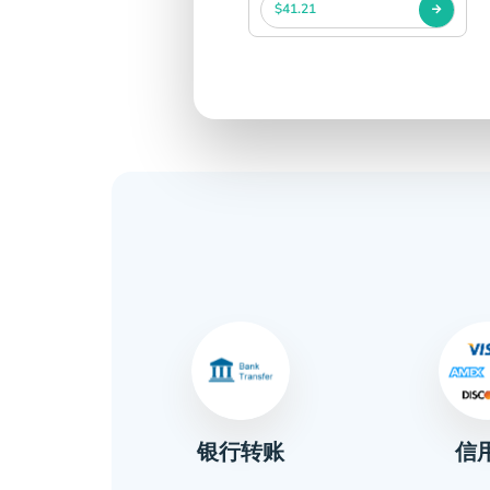
$41.21
信
金
银行转账