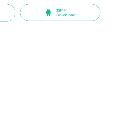
直接APK
Download