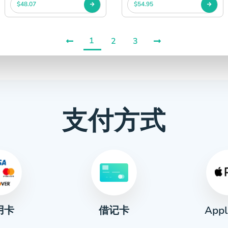
$48.07
$54.95
1
2
3
支付方式
用卡
Appl
借记卡