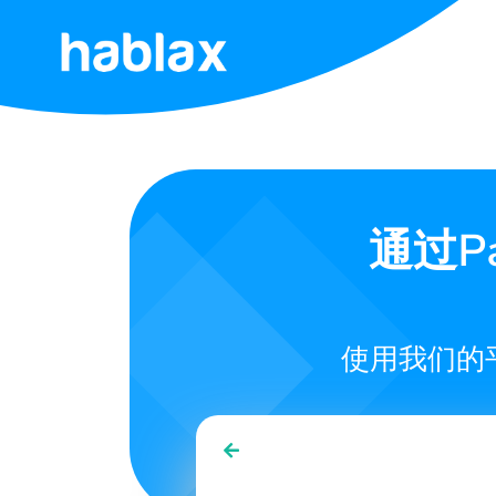
首
页
价
格
通过Pa
服
务
使用我们的
联
系
我
们