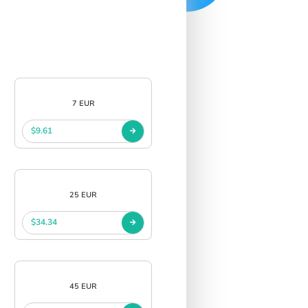
7 EUR
$9.61
25 EUR
$34.34
45 EUR