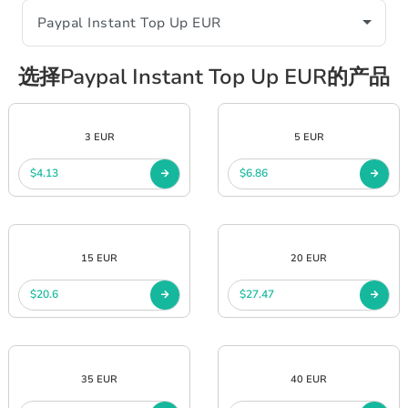
选择Paypal Instant Top Up EUR的产品
3 EUR
5 EUR
$4.13
$6.86
15 EUR
20 EUR
$20.6
$27.47
35 EUR
40 EUR