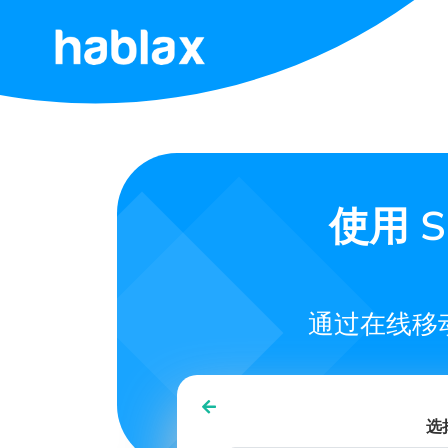
首
页
费
用
使用 S
服
务
通过在线移
联
系
我
们
选