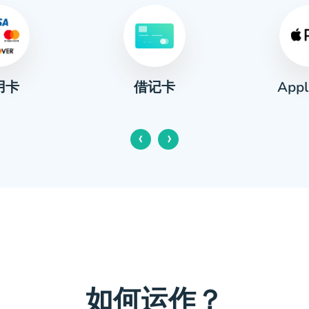
用卡
Appl
借记卡
‹
›
如何运作？