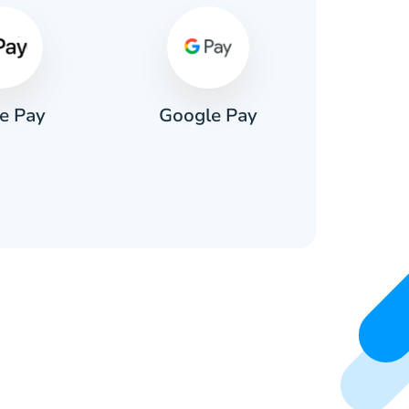
e Pay
Google Pay
Pa