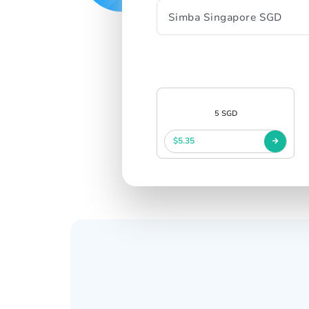
中文
SIGN IN
SIGN UP
5 SGD
$5.35