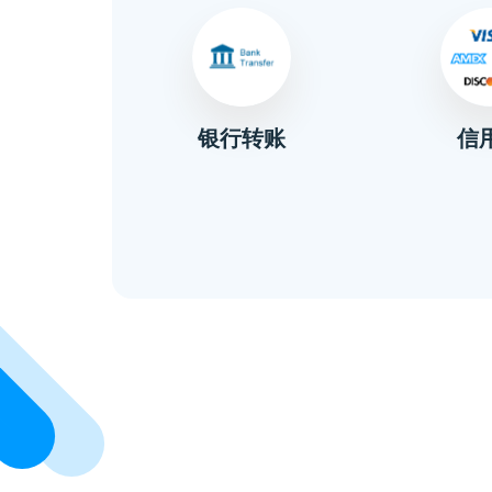
信
金
银行转账