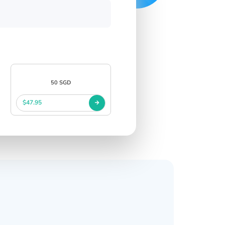
50 SGD
$47.95