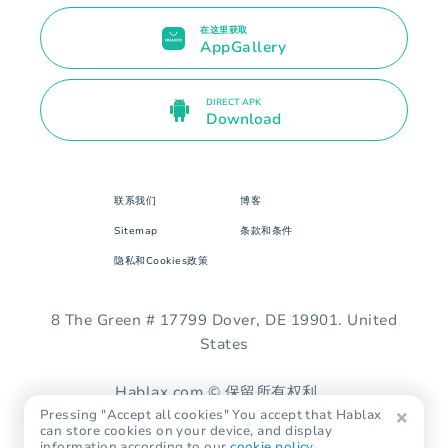
在这里获取
AppGallery
DIRECT APK
Download
联系我们
博客
Sitemap
条款和条件
隐私和Cookies政策
8 The Green # 17799 Dover, DE 19901. United
States
Hablax.com © 保留所有权利。
Pressing "Accept all cookies" You accept that Hablax
can store cookies on your device, and display
information according to our
cookie policy