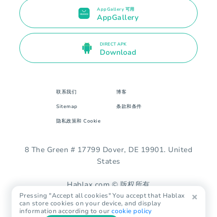
AppGallery 可用
AppGallery
DIRECT APK
Download
联系我们
博客
Sitemap
条款和条件
隐私政策和 Cookie
8 The Green # 17799 Dover, DE 19901. United
States
Hablax.com © 版权所有
Pressing "Accept all cookies" You accept that Hablax
can store cookies on your device, and display
information according to our
cookie policy