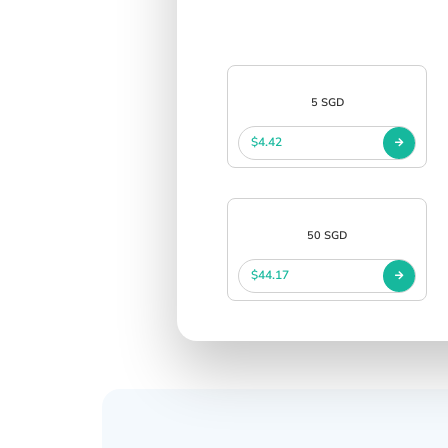
中文
SIGN IN
SIGN UP
5 SGD
$4.42
50 SGD
$44.17