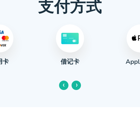
支付方式
用卡
Appl
借记卡
‹
›