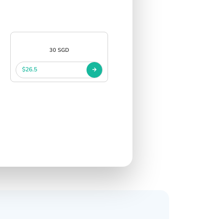
30 SGD
$26.5