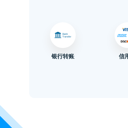
信
金
银行转账