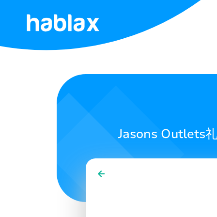
首
页
费
用
服
Jasons Ou
务
联
系
我
们