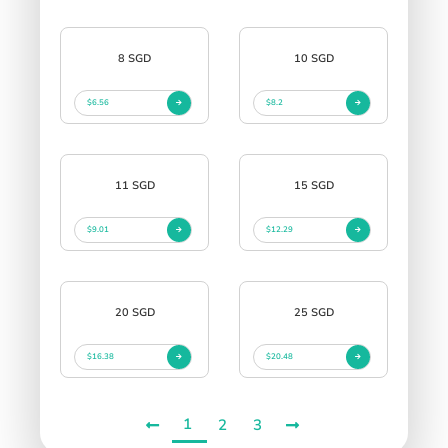
8 SGD
10 SGD
$6.56
$8.2
11 SGD
15 SGD
$9.01
$12.29
20 SGD
25 SGD
$16.38
$20.48
1
2
3