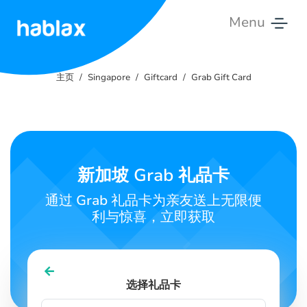
Menu
主
页
主页
Singapore
Giftcard
Grab Gift Card
费
用
服
新加坡 Grab 礼品卡
务
通过 Grab 礼品卡为亲友送上无限便
联
利与惊喜，立即获取
系
我
们
选择礼品卡
中文