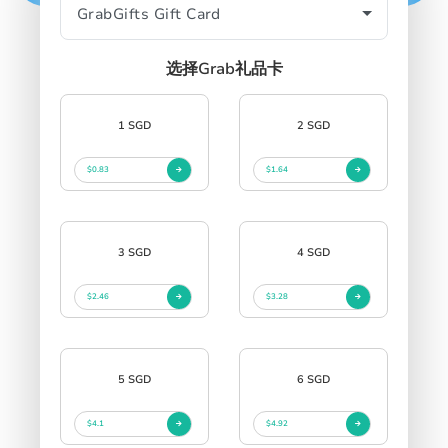
选择Grab礼品卡
SIGN IN
SIGN UP
1 SGD
2 SGD
$0.83
$1.64
3 SGD
4 SGD
$2.46
$3.28
5 SGD
6 SGD
$4.1
$4.92