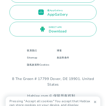
在AppGallery
AppGallery
DIRECT APK
Download
联系我们
博客
Sitemap
条款和条件
隐私政策和Cookies
8 The Green # 17799 Dover, DE 19901. United
States
Hablax.com © 保留所有权利。
Pressing "Accept all cookies" You accept that Hablax
can store cookies on your device, and display