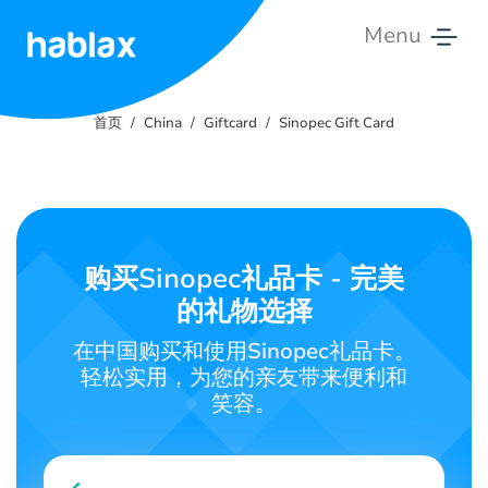
Menu
首
页
首页
China
Giftcard
Sinopec Gift Card
费
用
服
购买Sinopec礼品卡 - 完美
务
的礼物选择
联
在中国购买和使用Sinopec礼品卡。
系
轻松实用，为您的亲友带来便利和
我
笑容。
们
中文