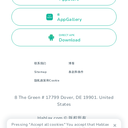
在
AppGallery
DIRECT APK
Download
联系我们
博客
Sitemap
条款和条件
隐私政策和Cookie
8 The Green # 17799 Dover, DE 19901. United
States
Hablax.com © 版权所有。
Pressing "Accept all cookies" You accept that Hablax