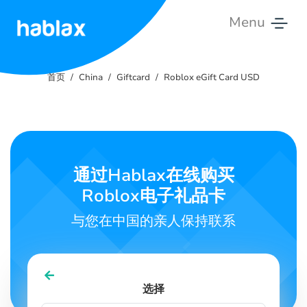
Menu
首
页
首页
China
Giftcard
Roblox eGift Card USD
价
格
服
通过Hablax在线购买
务
Roblox电子礼品卡
联
与您在中国的亲人保持联系
系
我
们
选择
中文