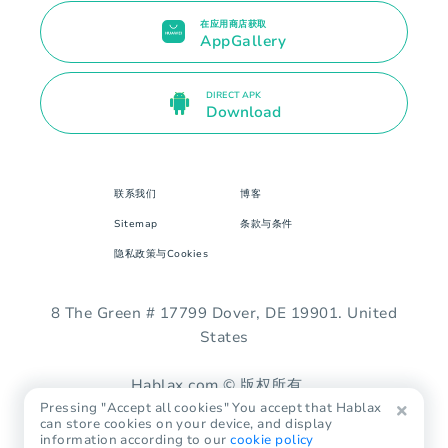
在应用商店获取
AppGallery
DIRECT APK
Download
联系我们
博客
Sitemap
条款与条件
隐私政策与Cookies
8 The Green # 17799 Dover, DE 19901. United
States
Hablax.com © 版权所有。
Pressing "Accept all cookies" You accept that Hablax
can store cookies on your device, and display
information according to our
cookie policy