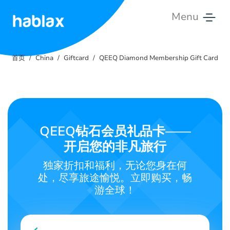
Menu
首
页
首页
China
Giftcard
QEEQ Diamond Membership Gift Card
费
用
服
QEEQ钻石会员礼品卡——
务
开启您的非凡旅行
联
独家折扣和福利，无论您身在何
系
处，尽享旅途愉悦。立即购买，畅
我
游全球！
们
中文