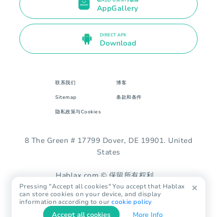
在App Gallery获得
AppGallery
DIRECT APK
Download
联系我们
博客
Sitemap
条款和条件
隐私政策与Cookies
8 The Green # 17799 Dover, DE 19901. United
States
Hablax.com © 保留所有权利。
Pressing "Accept all cookies" You accept that Hablax
can store cookies on your device, and display
information according to our
cookie policy
Accept all cookies
More Info