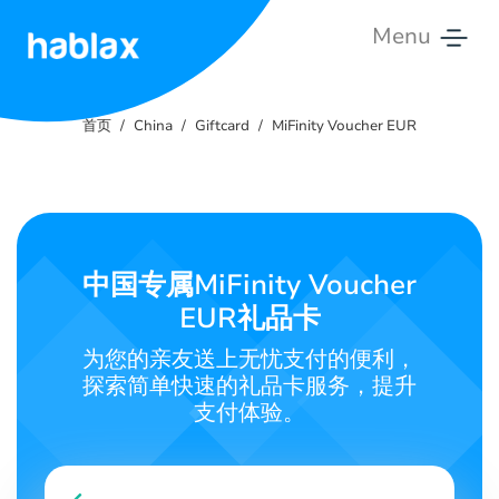
Menu
首
页
首页
China
Giftcard
MiFinity Voucher EUR
费
率
服
中国专属MiFinity Voucher
务
EUR礼品卡
联
为您的亲友送上无忧支付的便利，
系
探索简单快速的礼品卡服务，提升
我
支付体验。
们
中文