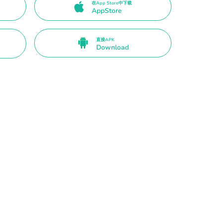
在App Store中下载
AppStore
直接APK
Download