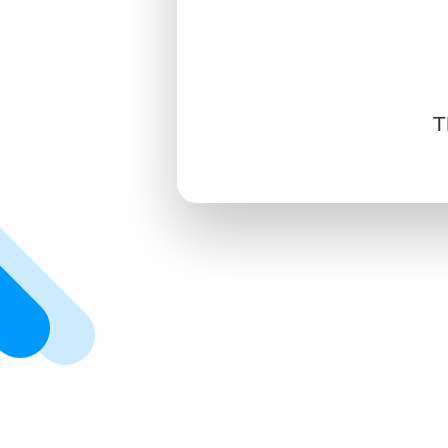
中文
SIGN IN
SIGN UP
T