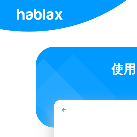
首
页
资
费
使用
服
务
联
系
我
们