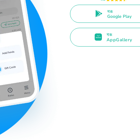
可在
Google Play
可在
AppGallery