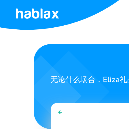
首
页
资
费
服
无论什么场合，Eliz
务
联
系
我
们