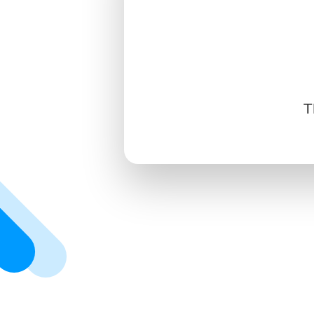
中文
SIGN IN
SIGN UP
T