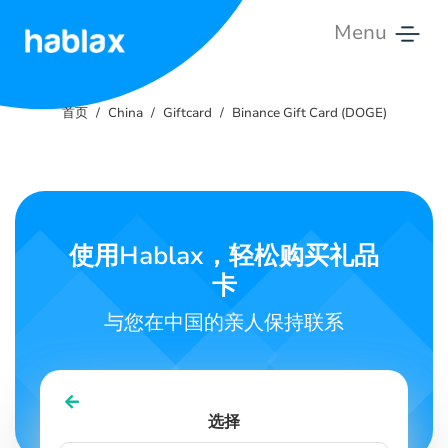
Menu
首
页
首页
China
Giftcard
Binance Gift Card (DOGE)
价
格
服
使用Hablax，轻松购买礼品
务
卡
联
与您在中国的亲人保持联系
系
我
们
选择
中文