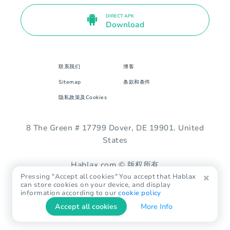
DIRECT APK
Download
联系我们
博客
Sitemap
条款和条件
隐私政策及Cookies
8 The Green # 17799 Dover, DE 19901. United
States
Hablax.com © 版权所有
Pressing "Accept all cookies" You accept that Hablax
can store cookies on your device, and display
information according to our
cookie policy
Accept all cookies
More Info