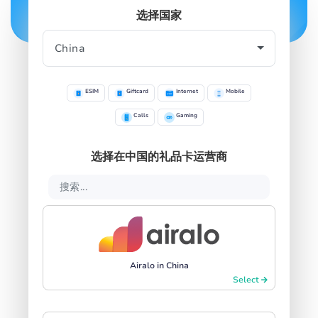
选择国家
SIGN IN
SIGN UP
ESIM
Giftcard
Internet
Mobile
Calls
Gaming
选择在中国的礼品卡运营商
Airalo in China
Select