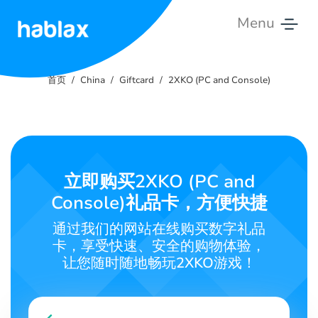
Menu
首
页
首页
China
Giftcard
2XKO (PC and Console)
费
用
服
立即购买2XKO (PC and
务
Console)礼品卡，方便快捷
联
通过我们的网站在线购买数字礼品
系
卡，享受快速、安全的购物体验，
我
让您随时随地畅玩2XKO游戏！
们
中文