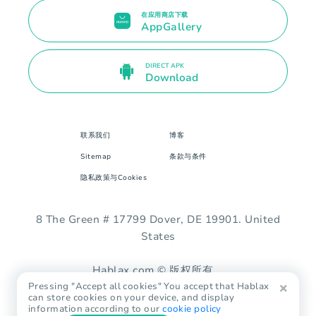
在应用商店下载
AppGallery
DIRECT APK
Download
联系我们
博客
Sitemap
条款与条件
隐私政策与Cookies
8 The Green # 17799 Dover, DE 19901. United
States
Hablax.com © 版权所有。
Pressing "Accept all cookies" You accept that Hablax
can store cookies on your device, and display
information according to our
cookie policy